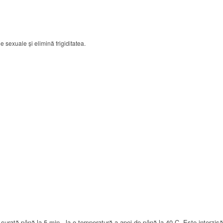
 sexuale și elimină frigiditatea.
urată până la 5 min., la o temperatură a apei de până la 40 C. Este interzis