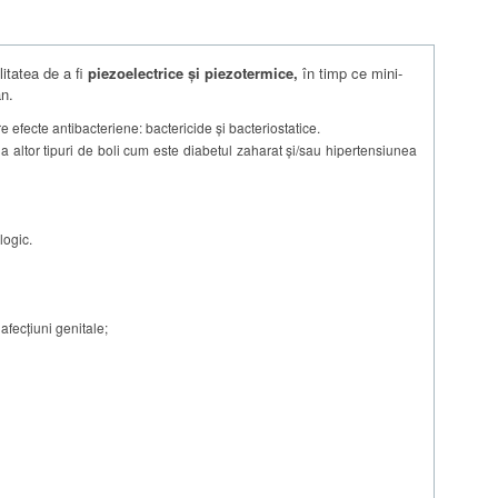
litatea de a fi
piezoelectrice și piezotermice,
în timp ce mini-
an.
e efecte antibacteriene: bactericide şi bacteriostatice.
a altor tipuri de boli cum este diabetul zaharat și/sau hipertensiunea
logic.
afecţiuni genitale;