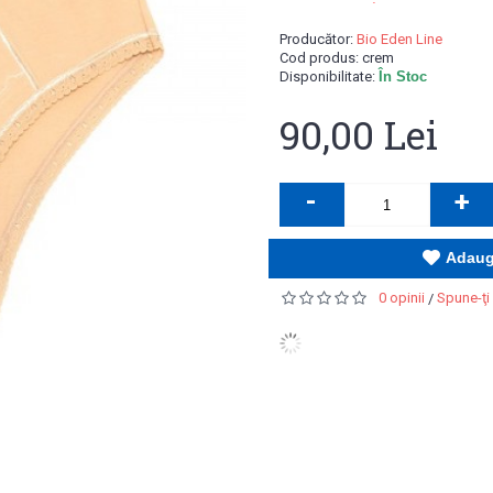
Producător:
Bio Eden Line
Cod produs:
crem
Disponibilitate:
În Stoc
90,00 Lei
-
+
Adaugă
0 opinii
Spune-ţi
/