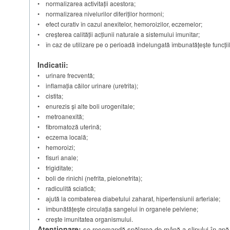
• normalizarea activitații acestora;
• normalizarea nivelurilor diferiților hormoni;
• efect curativ în cazul anexitelor, hemoroizilor, eczemelor;
• creşterea calităţii acţiunii naturale a sistemului imunitar;
• în caz de utilizare pe o perioadă îndelungată îmbunatățește funcțiile
Indicatii:
• urinare frecventă;
• inflamația căilor urinare (uretrita);
• cistita;
• enurezis și alte boli urogenitale;
• metroanexită;
• fibromatoză uterină;
• eczema locală;
• hemoroizi;
• fisuri anale;
• frigiditate;
• boli de rinichi (nefrita, pielonefrita);
• radiculită sciatică;
• ajută la combaterea diabetului zaharat, hipertensiunii arteriale;
• îmbunătățește circulația sangelui în organele pelviene;
• creşte imunitatea organismului.
Atentionare:
se recomandă spălarea de mână a slipului în apă c