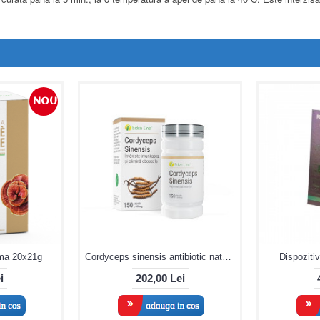
NOU
ma 20x21g
Cordyceps sinensis antibiotic natural 150 capsule
Dispozitiv
i
202,00 Lei