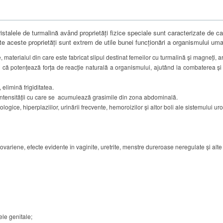
ristalele de turmalină având proprietăţi fizice speciale sunt caracterizate de ca
e aceste proprietăţi sunt extrem de utile bunei funcţionări a organismului um
materialul din care este fabricat slipul destinat femeilor cu turmalină şi magneţi, ar
l că potențează forţa de reacţie naturală a organismului, ajutând la combaterea și 
elimină frigiditatea.
intensităţii cu care se acumulează grasimile din zona abdominală.
ologice, hiperplaziilor, urinării frecvente, hemoroizilor și altor boli ale sistemului uro
ariene, efecte evidente în vaginite, uretrite, menstre dureroase neregulate şi alte 
ele genitale;