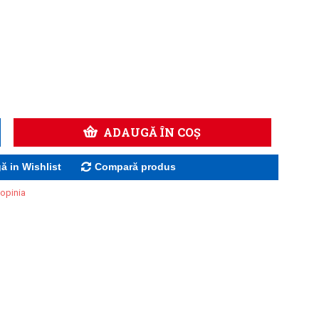
ADAUGĂ ÎN COŞ
 in Wishlist
Compară produs
 opinia