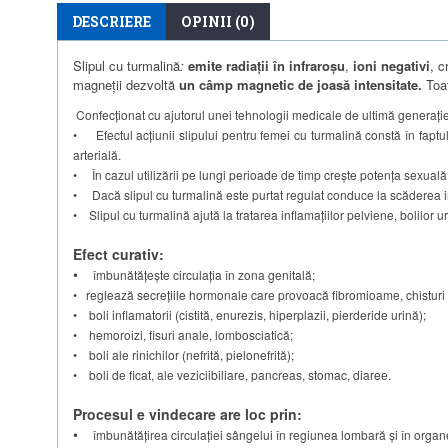
DESCRIERE
OPINII (0)
Slipul cu turmalină
:
emite radiaţii în infraroşu
,
ioni negativi
, c
magneții dezvoltă
un câmp magnetic de joasă intensitate.
Toat
Confecţionat cu ajutorul unei tehnologii medicale de ultimă generaţie, 
• Efectul acțiunii slipului pentru femei cu turmalină constă în faptu
arterială.
• În cazul utilizării pe lungi perioade de timp crește potenţa sexuală, 
• Dacă slipul cu turmalină este purtat regulat conduce la scăderea 
• Slipul cu turmalină ajută la tratarea inflamațiilor pelviene, bolilor ur
Efect curativ:
•
îmbunătăţeşte circulaţia în zona genitală;
• reglează secreţiile hormonale care provoacă fibromioame, chisturi ov
• boli inflamatorii (cistită, enurezis, hiperplazii, pierderide urină);
• hemoroizi, fisuri anale, lombosciatică;
• boli ale rinichilor (nefrită, pielonefrită);
• boli de ficat, ale veziciibiliare, pancreas, stomac, diaree.
Procesul e vindecare are loc prin
:
•
îmbunătățirea circulației sângelui în regiunea lombară și în organ